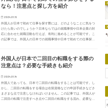
い。日本で仕事したい！給与が高いプログラム言語を紹介日本でIT
方をご案内します。外国人向け履歴書の書き方履歴書は以下の5つ
ページに最新の更新情報やイベント情報を載せるメニューの位置が
なら！注意点と探し方を紹介
エンジニアとして高い給与を得るために、習得すべきプログラミン
の大きな項目に分けられます。基本情報学歴・職歴免許・資格特
シンプルで分かりやすいユーザーがサイトにアクセスした最初の印
グ言語は以下の通りです。GoTypeScriptR言語
技・自己PR・通勤時間など本人希望記入欄１、履歴書の書き方・
象で「欲しい情報が見つけやすい」と判断されることで、ユーザー
PythonCPerlC#ScalaJavaScript給与が高いプログラム言語①｜
2024.01.15
基本情報基本情報を記入する箇所を説明します。上記の番号①〜⑩
からの信頼を得やすくなります。参考：UI（ユーザーインターフェ
GoGoはGoogleが開発し2009年に登場した新しい言語であり、
外国人が日本で初めて仕事を探す際には、どのようなことに気をつ
の番号に沿って書き方を解説します。①履歴書提出日履歴書を提出
ース）とは？意味やデザインのポイント／DENTSU MACROMILL
Windows、MacOS X、Linux、Android、iOSなどのほとんどのOS
けたら良いのでしょうか？日本ならではの就職事情や日本企業の対
する日（年/月/日）を記入してください。※作成した日でも大丈夫
INSIGHT日本でデザイナーの仕事をするコツ②｜色による印象が違
に対応しているため人気が高いです。シンプルでバグが混入しにく
応に合わせた就職活動を行えば、有利に進めることが可能です。こ
ですが、3ヶ月以上前の日付になっている場合は新しい日付に修正
うので注意色に対するイメージは、国や地域などにより異なりま
く、高性能なプログラミング言語だと言えます。注目度が高く人気
の記事では、外国人の日本での就職事情や日本で初めての仕事探し
してください。②氏名氏名は名前を記入する欄です。上部の「ふり
す。同じアジア圏であっても同様で、日本では良いイメージなのに
の言語ですがGoを習得した技術者はまだ少ない状態なので、年収
をする際の注意点、採用面接の注意点、おすすめの仕事探しの方法
がな」には、ひらがなでご自身の名前を入力してください。下部の
他国ではマイナスのイメージとなる色があったりもします。日本の
水準は高めです。他言語とまったく文法などが異なるため、学ぶた
について解説します。日本で働きやすい仕事を探したい方は、IT業
「氏名」には、英語もしくはカタカナで記入をしてください。※①
ユーザーに対して情報を発信する場合には、日本人が感じる以下の
めのコストがかかるというデメリットはあります。しかし、それだ
界のグローバル企業が集まる転職エージェント『G Talent』をご利
でふりがなを記入しているので、英語で記入しても問題ありませ
外国人が日本で二回目の転職をする際の
色のイメージを覚えておきましょう。色の種類日本のユーザーが受
けのコストをかける価値がある言語と言えるでしょう。日本でも、
用ください。まずは日本の就職・採用事情について知ろうまずは、
ん。中国や韓国出身の方々であれば、漢字で記入してください。姓
ける印象白清潔感、神聖、明るい、善赤熱い、情熱的、活動的、エ
LINE、メルカリ、Gunosyなどの大手企業が採用しており、注目度
注意点は？必要な手続きも紹介
日本での就職・採用事情について知ることからはじめましょう。日
（Last Name）を最初に記入し、スペースを開けて名（First
ネルギー、怒りオレンジ明るい、健康的、暖かい、楽しい黄喜び、
が高まっています。Goの技術者は不足しており、Goを習得すれば
本ならではの就職市場や採用について知っておくことで、対応しや
Name）を記入してください。※このフォーマットはひらがなで
幸せ、注意緑自然、癒し、落ち着き、健康青スマートさ、爽やか、
転職市場で価値が高まります。Go技術者は年収が高いことでも知
すくなります。外国人労働者の需要は高い日本では高齢化が進み、
2024.01.14
「ふりがな」ですが、違うフォーマットの場合はカタカナで「フリ
冷静紫高貴さ、神秘的、女性的参考：色の持つイメージが与える心
られているため、ITエンジニアとして年収アップを目指すならぜひ
労働人口の不足が深刻化しています。そのため、外国人労働者の需
外国人であっても、日本で二回目の転職をすることは可能です。し
ガナ」と書かれている場合もあります。その場合は、カタカナで記
理的効果とは？チラシデザインの広告効果を高めよう！／販促の大
習得してください。参考：プログラミング言語ランキング！日本で
要は高く、外国人が日本で仕事を探しやすい状況です。厚生労働省
かし、二回目の転職をする場合は在留資格などの申請手続きなどさ
入をすることになります。③国籍出身国（国籍）を記入してくださ
学日本でデザイナーの仕事をするコツ③｜大文字のアルファベット
高年収の言語はコレ／G Talent Blog給与が高いプログラム言語②｜
の外国人雇用状況を見てみましょう。厚生労働省の「外国人雇用状
まざまな点で注意しなければいけません。この記事では、外国人が
い。④生年月日（年齢）生年月日は、「（Year）年/（Month）月/
で強調を表現する大文字のアルファベットで表現された英文や英単
TypeScriptTypeScriptはJavaScriptを拡張した上位互換のプログラ
況」の届出状況まとめ（令和3年10月末現在）によると、外国人労
二回目の転職で注意すべき点や二回目の転職をする流れ、必要な手
（Day）日生」という書き方となります。あなたが生まれた
語は、欧米では「注意されている」ようなマイナスに近い印象を与
ミング言語で、Web系のエンジニアになるなら習得すべき言語で
働者数は以下のとおり増加を続けていることがわかります。上記の
続きなどについて解説していきます。二回目の転職の仕事探しは、
Year/Month/Dayを記入してください。※「生」と最後に付いてい
えますが、日本では良い・悪いのイメージではなく、見て欲しい部
す。JavaScriptよりもバグが発生しにくく安全に開発を進められる