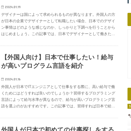
いた企業や仕事内容、スキルなど）をアピールする書類履歴書で簡
単に自分の経歴や基本情報を応募した企業に伝え、職務経歴書で職
2024.01.19
務経験やスキルを応募した企業にアピールすることになります。こ
デザイナーは国によって求められるものが異なります。外国人の方
のページでは履歴書の書き方を学びます。履歴書は日本特有の書類
が日本の企業でデザイナーとして転職したい場合、日本でのデザイ
となり、独特の日本語表現を使うところもあります。しかし、書き
ン事情はどのような感じなのか、しっかりと下調べを行うことから
方を理解すれば簡単に作成できます。このページでは、外国人向け
はじめましょう。この記事では、日本でデザイナーとして働きたい
の履歴書フォーマットを作成しておりますので、ダウンロードを行
と考えている外国人の方へ、日本でデザイナーの仕事をする際のコ
い、そのフォーマットを使って履歴書を作成していきましょう。※
ツや、外国と日本におけるデザインの特徴の違いなどをご紹介して
職務経歴書の作り方を学びたい方は以下のページをご覧ください。
いきます。デザイナーとしての仕事探したい方は、IT業界のグロー
【外国人向け】日本で仕事したい！給与
（ITエンジニア向けの職務経歴書です）【外国人向け】職務経歴書
バル企業が集まる転職エージェント『G Talent』を活用ください。
の書き方（サンプルダウンロード）履歴書フォーマットのダウンロ
が高いプログラム言語を紹介
外国人が日本でデザイナーの仕事をする際のコツデザイナー仕事を
ードまずは履歴書のフォーマットを以下のボタンからダウンロード
したい場所が日本である場合、次の7つのポイントを押さえておき
をしてください。履歴書フォーマット Download※Excel形式のフォ
ましょう。日本でデザイナーに求められる、または良く使われるパ
2024.01.16
ーマットになります。テンプレートのダウンロード、ありがとうご
ターンを把握することができます。利便性を重視しながら必要な情
外国人が日本でITエンジニアとして仕事をする際に、高い給与で働
ざいます。この先の解説が、あなたの魅力が伝わる履歴書づくりに
報を盛り込む色による印象が違うので注意大文字のアルファベット
くためにはどうすれば良いのでしょうか？習得するプログラミング
役立てば幸いです。また、完成した履歴書をどこで活かせば良いか
で強調を表現するひらがな・カタカナ・漢字を組み合わせてデザイ
言語によって給与水準が異なるので、給与が高いプログラミング言
迷った際には、私たちGTalentのグループサービス転職サイト
ンする文字は縦書きもできる文字自体をイラスト化することもある
語を選ぶのがおすすめです。この記事では、習得すれば日本で給与
「GitTap」も、ぜひ一つの選択肢としてご検討ください。あなたの
季節感を意識するのも重要日本でデザイナーの仕事をするコツ①｜
が高い仕事ができるプログラミング言語と日本で給与を上げていく
経歴に関心を持った企業から、直接連絡が届く仕組みになっていま
利便性を重視しながら必要な情報を盛り込む日本では、Webデザイ
ための方法について解説します。高い給与のIT企業で働きたい方
す。▶GitTapの詳細を見るダウンロードが完了しましたら、ファイ
ンで「ユーザーが欲しい情報にすぐたどりつける」ことを目的とし
は、IT業界のグローバル企業が集まる『G Talent』を利用くださ
外国人が日本で初めての仕事探しをする
ルを開いてください。これからフォーマットに沿って履歴書の書き
た利便性が重視されます。たとえば以下のようなものです。トップ