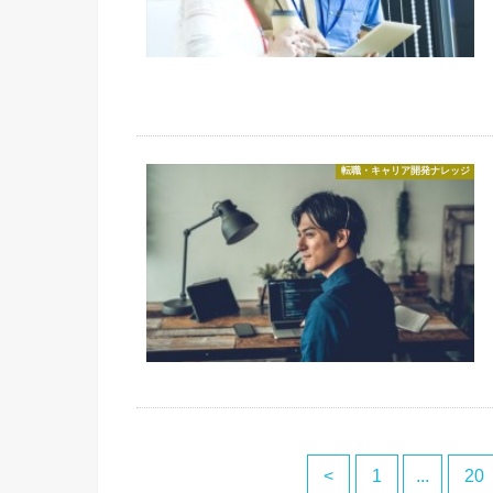
転職・キャリア開発ナレッジ
<
1
...
20