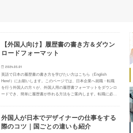
【外国人向け】履歴書の書き方＆ダウン
ロードフォーマット
2024.05.01
英語で日本の履歴書の書き方を学びたい方はこちら（English
Here!）にお願いします。このページでは、日本企業へ就職・転職
を行う外国人の方々が、外国人用の履歴書フォーマットをダウンロ
ードでき、簡単に履歴書が作れる方法をご案内します。転職に必要
な２つの書類・履歴書と職務経歴書日本企業の求人に応募するとき
には、一般的には履歴書と職務経歴書という２つの提出書類が必要
になります。履歴書（りれきしょ）・・・これまでの経歴（学歴、
外国人が日本でデザイナーの仕事をする
職歴）や基本情報（名前、生年月日、連絡先など）を伝える書類職
際のコツ｜国ごとの違いも紹介
務経歴書（しょくむけいれきしょ）・・・これまでの職務経歴（働