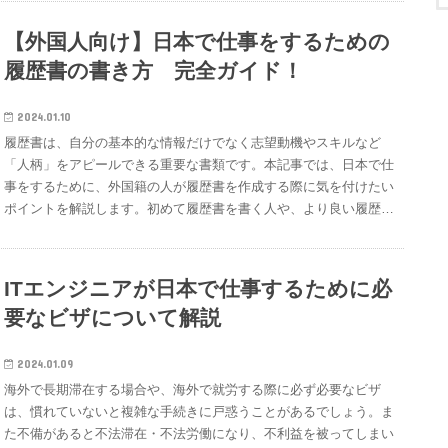
グラフを見てわかるとおり、外国人労働者の日本での需要は高まっ
グローバル企業が集まる転職エージェントの『G Talent』がおすす
るのは、「生まれた」という意味です。年齢は、「満(Age)歳」と
分を強調するといった「読みやすさの工夫」として使われることが
ため、開発効率が上がります。Web系のエンジニアとして1段上の
ています。そのため、外国人が日本で仕事を探しやすい状況は、今
めです。外国人でも日本で二回目の転職は可能？外国人でも、日本
いう書き方となります。あなたの年齢をAgeに記入してください。
多いです。たとえば日本では、企業のスローガンなどを掲載する際
【外国人向け】日本で仕事をするための
プログラミング言語を身につけることで、給与水準がアップするは
後も続くと予想できます。新卒一括採用が浸透している日本の就職
で二回目の転職をすることは可能です。日本は終身雇用や年功序列
※「満」と最初に付いているのは、現時点の年齢という意味です。
に大文字のアルファベットを用いたりします。アルファベットの使
ずです。TypeScriptは幅広く使われているJavaScriptの拡張言語な
事情について簡単に見ていきましょう。日本では、学校を卒業して
履歴書の書き方 完全ガイド！
が一般的と考える人も多いかもしれませんが、近年では二回目以降
⑤性別あなたの性別（Gender）を選んでください。男（Male）、
い方にも注意が必要です。参考：大文字と小文字／デザイナーの英
ので、今後もニーズが高まっていくことが予想されます。
最初に就職した人を「新卒者」、就職した後に転職して採用される
の転職をする人も多くなっています。転職市場は活発で転職者が増
女(Female）のどちらかを○で囲んでください。⑥現住所あなたの
語帳日本でデザイナーの仕事をするコツ④｜ひらがな・カタカナ・
JavaScriptで書かれたシステムをTypeScriptに書き換えていく動き
人を「中途採用者」というくくりで分けます。企業が「新卒一括採
えており、日本では人手不足が続いているため外国人の労働力が必
現在住んでいる住所を記入してください。＜日本国内に住んでいる
2024.01.10
漢字を組み合わせてデザインする日本語にはひらがな、カタカナ、
も進んでいるため、今後仕事が増えていくでしょう。JavaScriptに
用」を行うのは、日本ならではの風習です。日本では、４月を区切
要とされているのです。むしろ、外国語が使えることやコミュニケ
場合＞日本国内に住んでいる場合は、できる限り日本語で記入をし
履歴書は、自分の基本的な情報だけでなく志望動機やスキルなど
漢字という3種類の文字があり、これらを組み合わせて単語や文章
プラスして習得することで、Web系開発者としてステップアップが
りに学校に入学し、年度が切り替わります。そのため、新卒採用者
ーション能力の高さなど外国人であることを強みにして、転職活動
てください。日本語の場合は、上部の「ふりがな」には、ひらがな
「人柄」をアピールできる重要な書類です。本記事では、日本で仕
を書きます。組み合わせは何通りにもなりますので、伝えたいイメ
可能です。参考：フロントエンドの開発で必要な言語一覧！
は４月入社で、中途採用者の採用も年度が切り替わる４月採用の数
を有利に進めていくことも可能です。日本の転職活動の流れや企業
で住所の読み方を入力し、下部の現住所には日本語（漢字やカタカ
事をするために、外国籍の人が履歴書を作成する際に気を付けたい
ージに一番近い組み合わせをアレンジして作り上げます。そこに英
JavaScriptだけでなくTypeScriptのスキルも必要？／転職GUIDE給
が多いです。参考：新卒一括採用とは？日本特有の制度ができたき
の考え方などを理解して、有利に転職活動を進めていきましょう。
ナなど）で記入をしてください。※住所の数字には「ふりがな」は
ポイントを解説します。初めて履歴書を書く人や、より良い履歴書
単語も加えて文章を作ることもできます。実際に日本のユーザーに
与が高いプログラム言語③｜R言語R言語は、機械学習、統計解
っかけやメリット、デメリット／MarkeTRUNK終身雇用の考えが
参考：日本で転職したい外国人が知っておくべき日本の転職活動の
不要です。＜海外に住んでいる場合＞英語で現在住んでいる住所を
の書き方が知りたい人はぜひ参考にしてください。初めて日本で働
対して作られたWebデザインを見てみると、さまざまな文字の組み
析、データ分析、データマイニング、グラフィックスなどの分野に
定着している日本企業では新卒者が経験を積み、そのまま定年まで
流れと注意点[グローバル2]／Fellowship外国人が二回目の転職で注
ご記入ください。上部の「ふりがな」は不要です。⑦電話連絡が取
く方は、履歴書だけでなく面接などさまざまなサポートを受けたい
合わせをうまく用いているのが良く分かるでしょう。参考：日本の
適したプログラミング言語です。古くからある統計処理に特化した
ひとつの会社に所属する「終身雇用制度」が一般的でした。勤続年
意すべき年齢別のアピールポイント外国人が日本で転職する場合、
れる電話番号（携帯電話番号など）を記入してください。海外に住
ですよね。グローバルIT企業が集まる転職エージェント『G
デザインスタイルは、そのままでは海外で通用しない／ぐれこブロ
言語ですが、近年AIの領域が急速に発展したことで再度注目を浴び
ITエンジニアが日本で仕事するために必
数が長くなるにつれて役職や給与が上がっていく「年功序列制度」
年齢によってアピールポイントは異なります。20代で二回目の転
んでいる場合は、国番号も付けるようにしてください。⑧メール連
Talent』では、履歴書はもちろん面接対策やビザなどさまざまなサ
グ日本でデザイナーの仕事をするコツ⑤｜文字は縦書きもできる縦
ました。AI分野に活用できるため、データエンジニアやデータアナ
が根づいており、若いうちにやめるのは損と言われていたのです。
職の場合｜若さや柔軟性が武器になる20代で二回目の転職をする
要なビザについて解説
絡が取れるメールアドレスを記入してください。⑨連絡先基本的に
ポートを行っています。実際に履歴書を書く前に理解しておきたい
書きが向かないアルファベットに比べて、日本語は横書き・縦書き
リストに欠かせない言語です。R言語を習得すれば、今注目を浴び
しかし、少子高齢化が進み労働人口が減少していくと、即戦力にな
場合は、若さや柔軟性が武器になります。若いと職場に順応しやす
は入力は不要となり、「同上」と記入だけしてください。同上と
最低限のルール日本では、履歴書の書き方や送付の方法に細かいビ
の両方が可能です。また、日本語を母国語とする人には縦書きが当
ているAIや機械学習、データ分析の分野で活躍できるため、年収ア
る中途採用者の採用が増えていきました。現在、日本企業では慢性
く、柔軟性があることで上司や先輩社員の教えに素直に従えること
は、⑥〜⑧で入力した内容と同じという意味です。企業が連絡をす
ジネスマナーがあります。外国人であっても、日本のマナーを守れ
たり前の見え方になっています。外国人で日本語を第二外国語とし
2024.01.09
ップを目指すなら習得をおすすめします。同じAIの分野に特化した
的に労働力が不足しているため、比較的中途採用されやすい状況に
が期待されるのです。企業としては、若い人材を得て社員教育を施
る時に、⑥〜⑧で入力した住所、電話、メールアドレスで問題なけ
ていると好印象につながるでしょう。ここらかは、日本での履歴書
て使用するデザイナーにとっては慣れない印象もあるかもしれませ
海外で長期滞在する場合や、海外で就労する際に必ず必要なビザ
言語として、Pythonもあります。Pythonはディープランニングや
なっています。参考：終身雇用は崩壊？実は約半数の企業が終身雇
し、職場に早く順応してくれる戦力を必要としています。そのた
れば、「同上」とだけ記入してください。もし、⑥〜⑧以外の住
の書き方を詳しく解説します。会社の応募要件に書かれているルー
ん。縦書き表記に慣れるためには、街を歩いて日本語表記の看板を
は、慣れていないと複雑な手続きに戸惑うことがあるでしょう。ま
機械学習の分野で使われますが、R言語はもともと統計解析の分野
用。その是非と次の時代への打ち手とは／d's JOURNAL外国人が
め、20代では若さや柔軟性を武器にすれば、採用されやすいでし
所、電話、メールアドレスを連絡先にしたい場合は、⑥〜⑧と違う
ルに絶対に従う企業ごとに履歴書の提出方法やフォーマットなど指
見たり、日本語のWebサイトをチェックしてみたりするなどしてみ
た不備があると不法滞在・不法労働になり、不利益を被ってしまい
のために開発された言語です。R言語は統計の計算やグラフの出力
日本で初めての仕事探しをする際の5つの注意点外国人が日本で初
ょう。参考：20代は若さを武器にチャレンジ。PRフリーランスと
住所、電話、メールアドレスを記入してください。⑩写真３ヶ月以