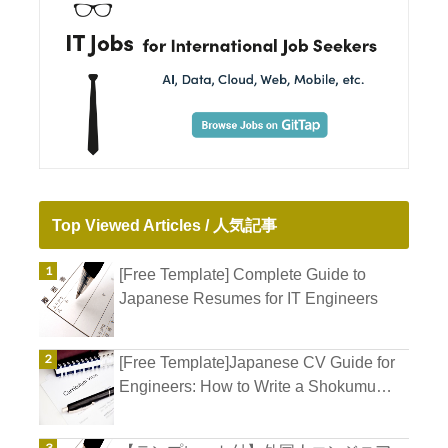
Top Viewed Articles / 人気記事
[Free Template] Complete Guide to
Japanese Resumes for IT Engineers
[Free Template]Japanese CV Guide for
Engineers: How to Write a Shokumu
Keirekisho