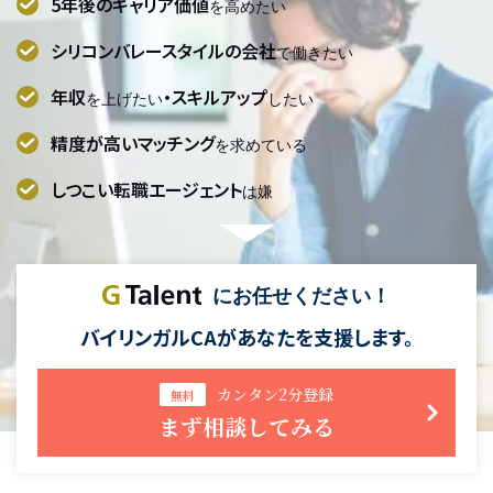
5年後のキャリア価値
を高めたい
シリコンバレースタイルの会社
で働きたい
年収
・スキルアップ
を上げたい
したい
精度が高いマッチング
を求めている
しつこい転職エージェント
は嫌
にお任せください！
バイリンガルCAがあなたを支援します。
カンタン2分登録
無料
まず相談してみる