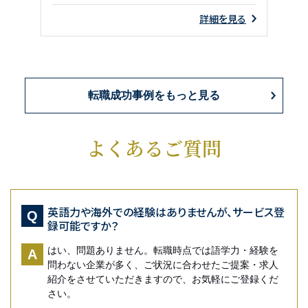
見
見
見
見
見
詳細を見る
る
る
る
る
る
転職成功事例をもっと見る
よくあるご質問
英語力や海外での経験はありませんが、サービス登
Q
録可能ですか？
はい、問題ありません。転職時点では語学力・経験を
A
問わない企業が多く、ご状況に合わせたご提案・求人
紹介をさせていただきますので、お気軽にご登録くだ
さい。