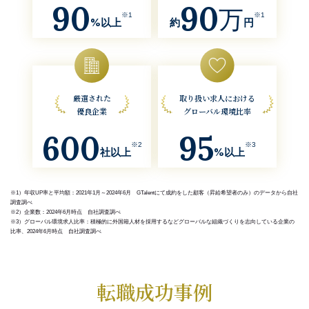
90
90
万
※1
※1
%以上
約
円
厳選された
取り扱い求人における
優良企業
グローバル環境比率
600
95
※2
※3
社以上
%以上
※1）年収UP率と平均額：2021年1月～2024年6月 GTalentにて成約をした顧客（昇給希望者のみ）のデータから自社
調査調べ
※2）企業数：2024年6月時点 自社調査調べ
※3）グローバル環境求人比率：積極的に外国籍人材を採用するなどグローバルな組織づくりを志向している企業の
比率、2024年6月時点 自社調査調べ
転職成功事例