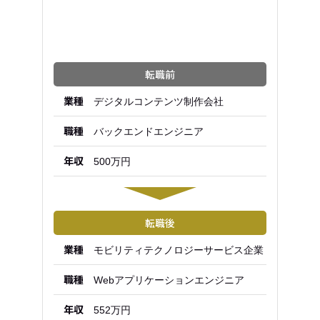
転職前
業種
デジタルコンテンツ制作会社
職種
バックエンドエンジニア
年収
500万円
転職後
業種
モビリティテクノロジーサービス企業
職種
Webアプリケーションエンジニア
詳
詳
詳
詳
詳
細
細
細
細
細
年収
を
を
を
を
を
552万円