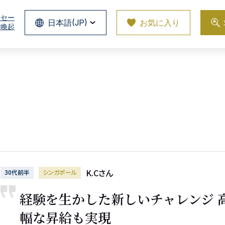
ッセー
日本語(JP)
お気に入り
意喚起
K.Cさん
30代前半
シンガポール
経験を生かした新しいチャレンジ 
幅な昇給も実現